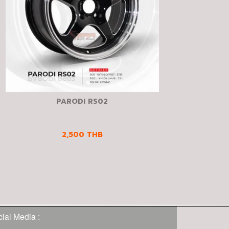
PARODI RS02
2,500
THB
ial Media :