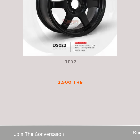
TE37
2,500
THB
Soc
Join The Conversation :