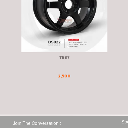
TE37
2,500
Soc
Join The Conversation :