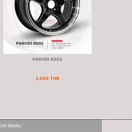
PARODI RS02
2,500
THB
ial Media :