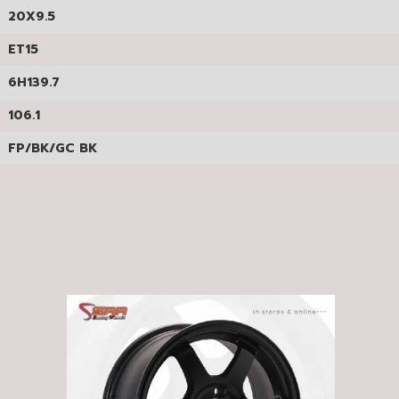
20X9.5
ET15
6H139.7
106.1
FP/BK/GC BK