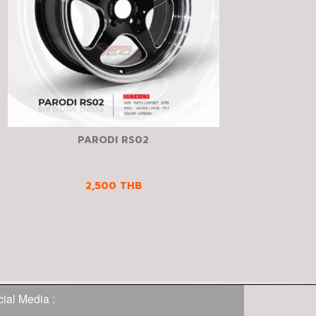
PARODI RS02
2,500
THB
ial Media :