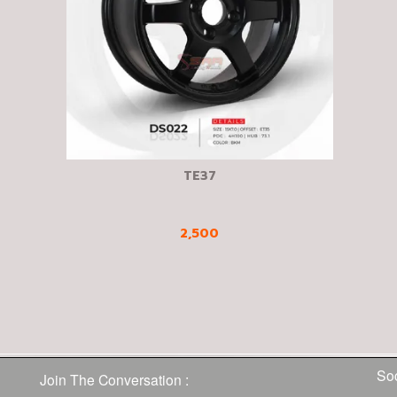
TE37
2,500
Soc
Join The Conversation :