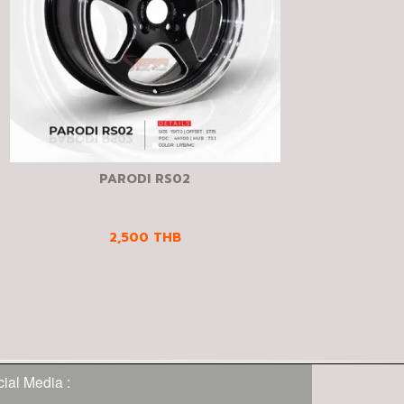
PARODI RS02
2,500
THB
ial Media :