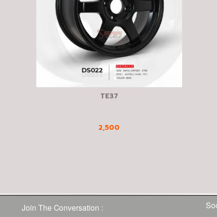
TE37
2,500
Soc
Join The Conversation :