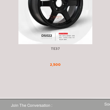
TE37
2,500
Soc
Join The Conversation :