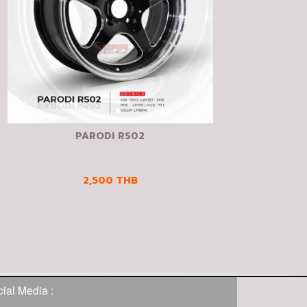
PARODI RS02
2,500
THB
ial Media :