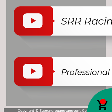
Copyright ©
Subrungreuangyangyont Co.,Ltd.