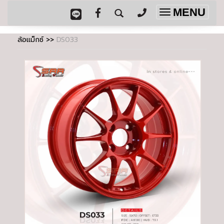
MENU
Toggle
navigation
ล้อแม็กซ์
>>
DS033