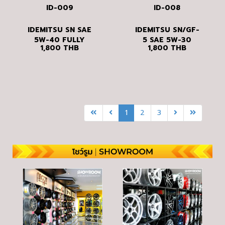
ID-009
ID-008
IDEMITSU SN SAE
IDEMITSU SN/GF-
5W-40 FULLY
5 SAE 5W-30
1,800
THB
1,800
THB
SYNTHETIC
FULLY
SYNTHETIC
1
2
3