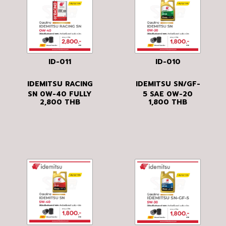
ID-011
ID-010
IDEMITSU RACING
IDEMITSU SN/GF-
SN 0W-40 FULLY
5 SAE 0W-20
2,800
THB
1,800
THB
SYNTHETIC
FULLY
SYNTHETIC