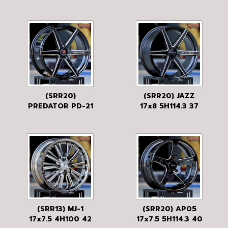
F/B ED RED (MC)
BMC
(SRR20)
(SRR20) JAZZ
PREDATOR PD-21
17x8 5H114.3 37
17x8 5H114.3 35
MATT
XP-FB-WC
BLACK/MILLING
SPOKE
(SRR13) MJ-1
(SRR20) AP05
17x7.5 4H100 42
17x7.5 5H114.3 40