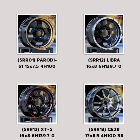
BK/MATT
15x7 4H100 35
ABDS/LPBR
(SRR01) PARODI-
(SRR12) LIBRA
S1 15x7.5 4H100
16x8 6H139.7 0
33 LP/B-MG
PL/BLACK FLAT
(SRR12) XT-5
(SRR13) CE28
16x8 6H139.7 0
17x8.5 4H100 38