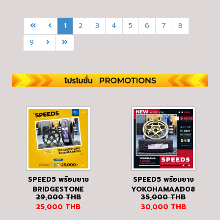
PJ/BMC
GLOSS BLACK
MILLING
1
2
3
4
5
6
7
8
9
SPEED5 พร้อมยาง
SPEED5 พร้อมยาง
BRIDGESTONE
YOKOHAMAAD08R
29,000
THB
35,000
THB
POTENZA RE004
25,000
THB
30,000
THB