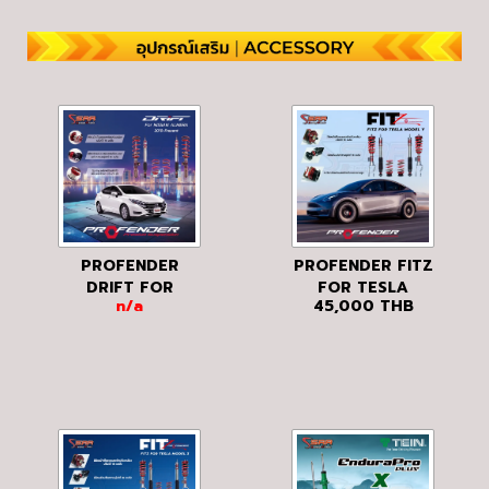
PROFENDER
PROFENDER FITZ
DRIFT FOR
FOR TESLA
n/a
45,000
THB
NISSAN ALMERA
MODEL Y
TURBO 2019 ขึ้น
ไป