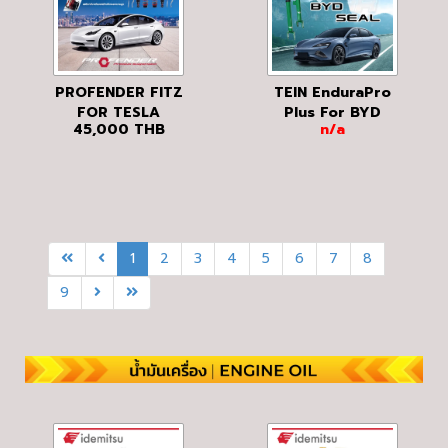
PROFENDER FITZ
TEIN EnduraPro
FOR TESLA
Plus For BYD
45,000
THB
n/a
MODEL 3
SEAL
1
2
3
4
5
6
7
8
9