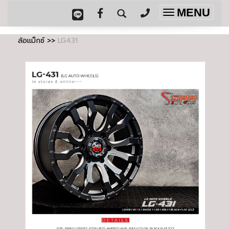
MENU
Toggle
navigation
ล้อแม็กซ์
>>
LG431