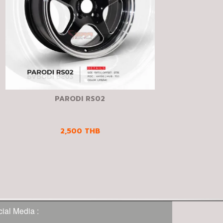
PARODI RS02
2,500
THB
ial Media :