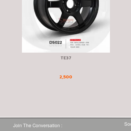
TE37
2,500
Soc
Join The Conversation :