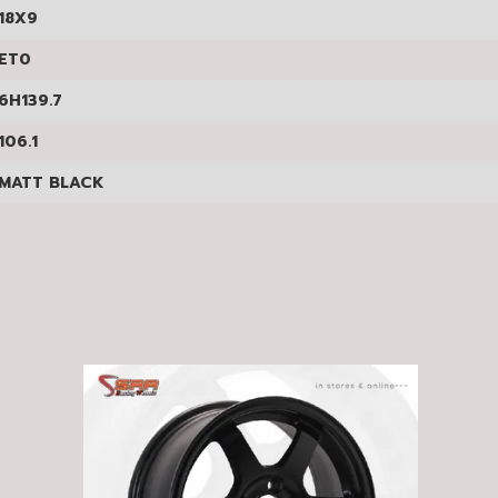
8X9
T0
H139.7
06.1
ATT BLACK