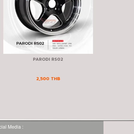
PARODI RS02
2,500
THB
ial Media :