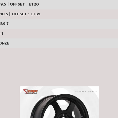
.5 | OFFSET : ET20
0.5 | OFFSET : ET35
39.7
.1
NZE