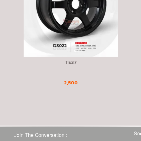
TE37
2,500
Soc
Join The Conversation :