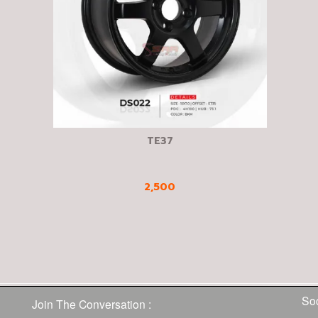
TE37
2,500
Soc
Join The Conversation :