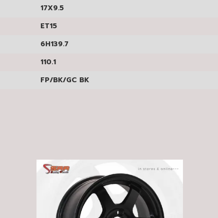
17X9.5
ET15
6H139.7
110.1
FP/BK/GC BK