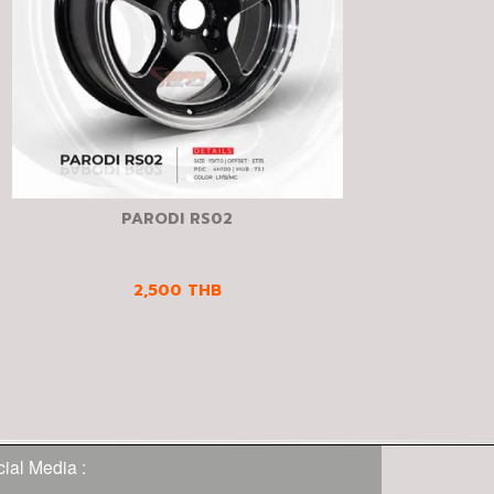
PARODI RS02
2,500
THB
ial Media :