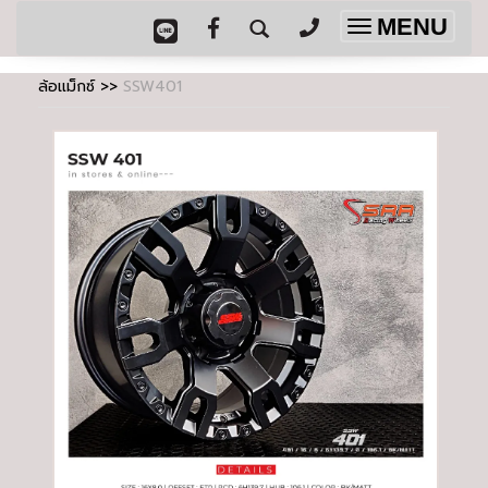
MENU
Toggle
navigation
ล้อแม็กซ์
>>
SSW401