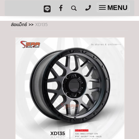
MENU
Toggle
navigation
ล้อแม็กซ์
>>
XD135