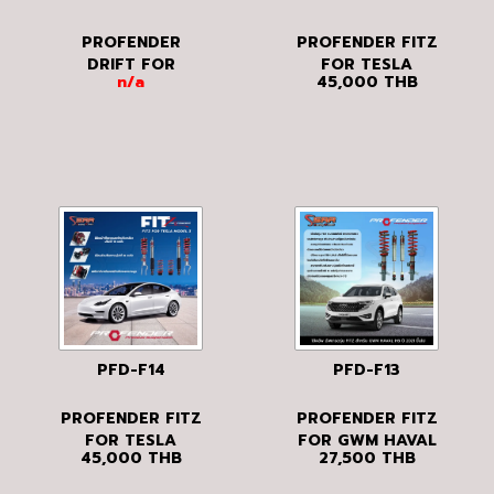
PROFENDER
PROFENDER FITZ
DRIFT FOR
FOR TESLA
n/a
45,000
THB
NISSAN ALMERA
MODEL Y
TURBO 2019 ขึ้น
ไป
PFD-F14
PFD-F13
PROFENDER FITZ
PROFENDER FITZ
FOR TESLA
FOR GWM HAVAL
45,000
THB
27,500
THB
MODEL 3
H6 ปี 2021 ขึ้นไป