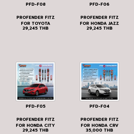
PFD-F08
PFD-F06
PROFENDER FITZ
PROFENDER FITZ
FOR TOYOTA
FOR HONDA JAZZ
29,245
THB
29,245
THB
YARIS ATIV ปี
GE/GK ปี 2017 ขึ้น
2022 ขึ้นไป
ไป
PFD-F05
PFD-F04
PROFENDER FITZ
PROFENDER FITZ
FOR HONDA CITY
FOR HONDA CRV
29,245
THB
35,000
THB
GEN5/GEN6/GEN7
GEN5 ปี 2017 ขึ้น