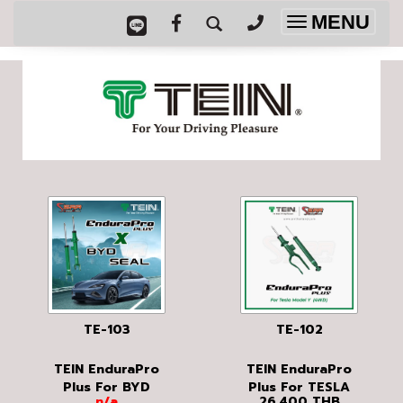
MENU
Toggle
navigation
TE-103
TE-102
TEIN EnduraPro
TEIN EnduraPro
Plus For BYD
Plus For TESLA
n/a
26,400
THB