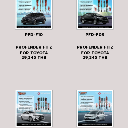
PFD-F10
PFD-F09
PROFENDER FITZ
PROFENDER FITZ
FOR TOYOTA
FOR TOYOTA
29,245
THB
29,245
THB
YARIS
VIOS
GEN3/XP150/NSP151/NSP152
GEN3/XP150 ปี
ปี 2013 ขึ้นไป
2013 ขึ้นไป