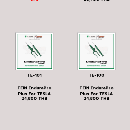
SEAL
MODEL Y (4WD)
TE-101
TE-100
TEIN EnduraPro
TEIN EnduraPro
Plus For TESLA
Plus For TESLA
24,800
THB
24,800
THB
MODEL Y (2WD)
MODEL 3 (2WD)