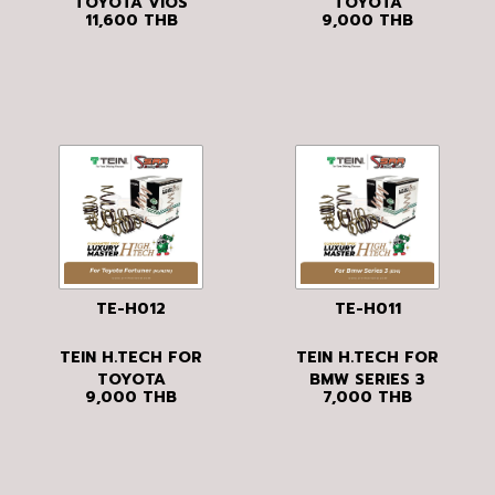
TOYOTA VIOS
TOYOTA
11,600
THB
9,000
THB
(NCP61)
FORTUNER
(GUN156R)
TE-H012
TE-H011
TEIN H.TECH FOR
TEIN H.TECH FOR
TOYOTA
BMW SERIES 3
9,000
THB
7,000
THB
FORTUNER
(E90)
(KUN51R)