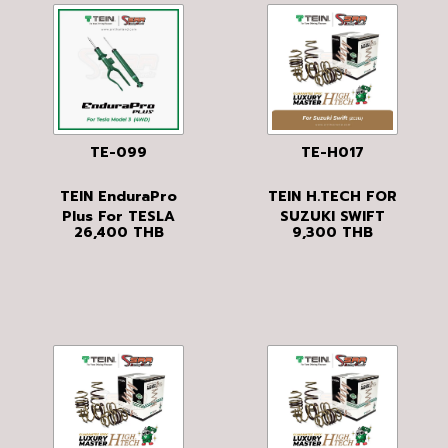
TE-099
TE-H017
TEIN EnduraPro
TEIN H.TECH FOR
Plus For TESLA
SUZUKI SWIFT
26,400
THB
9,300
THB
MODEL Y (2WD)
(ZC21S)