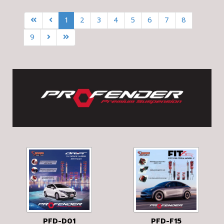
1
2
3
4
5
6
7
8
9
PFD-D01
PFD-F15