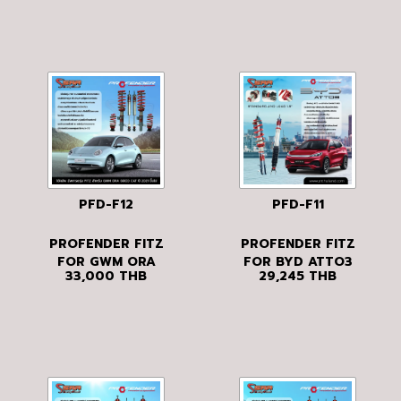
PFD-F12
PFD-F11
PROFENDER FITZ
PROFENDER FITZ
FOR GWM ORA
FOR BYD ATTO3
33,000
THB
29,245
THB
GOOD CAT ปี
2021 ขึ้นไป