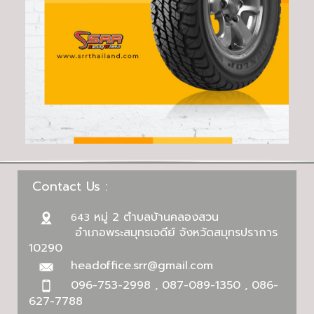
Contact Us :
หมู่ 2 ตำบลบ้านคลองสวน
643
อำเภอพระสมุทรเจดีย์ จังหวัดสมุทรปราการ
10290
headoffice.srr@gmail.com
096-753-2998 , 087-089-1350 , 086-
627-7788