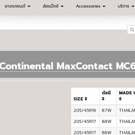
ยางรถยนต์
ล้อแม็กซ์
Accessories
บริการ
Continental MaxContact MC
ดัชนี
MADE 
SIZE
205/45R16
87W
THAILA
205/45R17
88W
THAILA
205/45R17
88W
THAILA