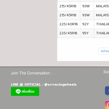
215/45R18
93W
MALAYS
215/45R18
93W
MALAYS
225/40R18
92Y
THAILA
225/45R18
95Y
THAILA
หน้าแ
Soc
Join The Conversation :
LINE @ OFFICIAL : @srrracingwheels