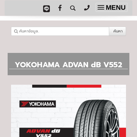
MENU
Toggle
navigation
ค้นหา
YOKOHAMA ADVAN dB V552