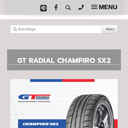
MENU
Toggle
navigation
ค้นหา
GT RADIAL CHAMPIRO SX2