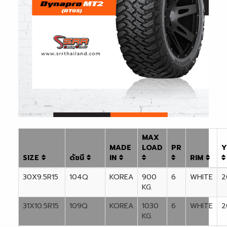
MAX
MADE
LOAD
PR
Y
SIZE
ดัชนี
IN
RIM
30X9.5R15
104Q
KOREA
900
6
WHITE
2
KG.
31X10.5R15
109Q
KOREA
1030
6
WHITE
2
KG.