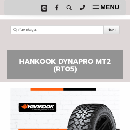
MENU
Toggle
navigation
ค้นหา
HANKOOK DYNAPRO MT2
(RT05)