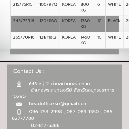
215/75R15
100/97Q
KOREA
800
6
WHITE
2
KG.
245/75R16
120/116Q
KOREA
1380
10
BLACK
2
KG.
265/70R16
121/118Q
KOREA
1450
10
WHITE
2
KG.
Contact Us :
หมู่ 2 ตำบลบ้านคลองสวน
643
อำเภอพระสมุทรเจดีย์ จังหวัดสมุทรปราการ
10290
headoffice.srr@gmail.com
096-753-2998 , 087-089-1350 , 086-
627-7788
02-817-5388