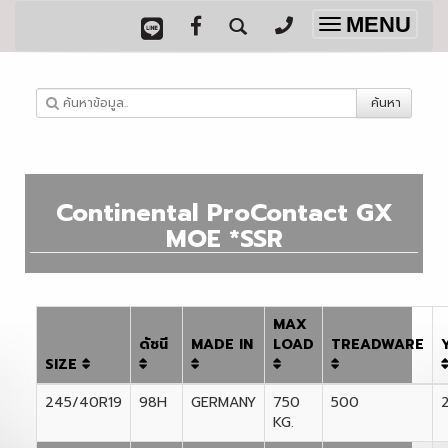
MENU
Toggle
navigation
ค้นหา
Continental ProContact GX
MOE *SSR
MAX
ดัชนี
MADE IN
LOAD
TREADWARE
SIZE
245/40R19
98H
GERMANY
750
500
KG.