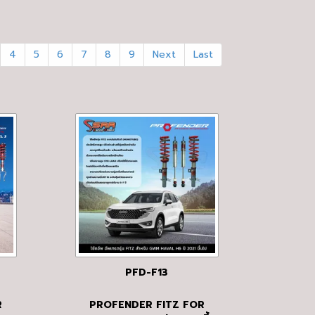
4
5
6
7
8
9
Next
Last
PFD-F13
R
PROFENDER FITZ FOR