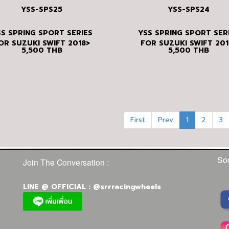
YSS-SPS25
YSS-SPS24
S SPRING SPORT SERIES
YSS SPRING SPORT SER
OR SUZUKI SWIFT 2018>
FOR SUZUKI SWIFT 201
5,500
THB
5,500
THB
2017
First
Prev
1
2
3
Soc
Join The Conversation :
LINE @ OFFICIAL : @srrracingwheels