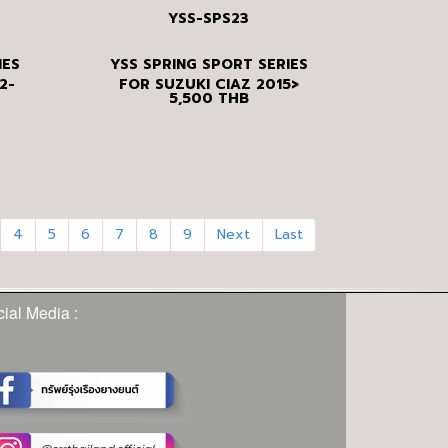
YSS-SPS23
IES
YSS SPRING SPORT SERIES
2-
FOR SUZUKI CIAZ 2015>
5,500
THB
4
5
6
7
8
9
Next
Last
ial Media :