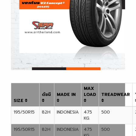
MAX
ดัชนี
MADE IN
LOAD
TREADWEAR
SIZE
195/50R15
82H
INDONESIA
475
500
KG.
195/50R15
82H
INDONESIA
475
500
KG.